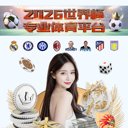
立即注册
星空官方站网站登录入
口
官网 · 权威体育数据
平台
星空官方站网站登录入口 OFFICIAL WEBSITE
自2022年创立以来，
星空官方站网站登录入口
致力于
为用户提供包括NBA、英超、欧洲杯、LPL在内的热门
赛事直播与数据服务，广受用户信赖。