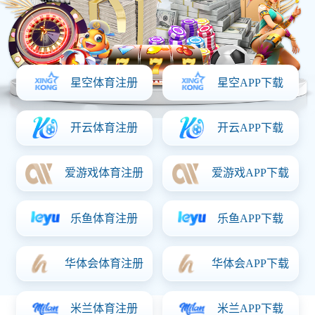
立即下载星空官方站网站登录入口APP