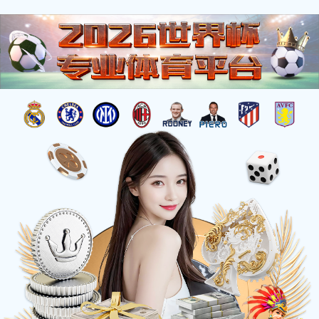
立即注册
星空官方站网站登录入
口
官网 · 权威体育数据
平台
星空官方站网站登录入口 OFFICIAL WEBSITE
自2022年创立以来，
星空官方站网站登录入口
致力于
为用户提供包括NBA、英超、欧洲杯、LPL在内的热门
赛事直播与数据服务，广受用户信赖。